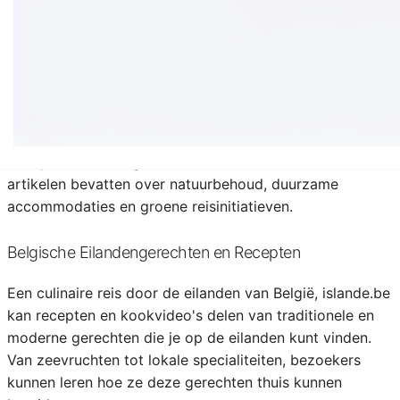
en tips krijgen over de beste fotolocaties en -
technieken.
Eco-toerisme en Duurzaamheid
islande.be kan zich richten op eco-toerisme en
duurzaamheid, met informatie over milieuvriendelijke
reisopties naar Belgische eilanden. De site kan ook
artikelen bevatten over natuurbehoud, duurzame
accommodaties en groene reisinitiatieven.
Belgische Eilandengerechten en Recepten
Een culinaire reis door de eilanden van België, islande.be
kan recepten en kookvideo's delen van traditionele en
moderne gerechten die je op de eilanden kunt vinden.
Van zeevruchten tot lokale specialiteiten, bezoekers
kunnen leren hoe ze deze gerechten thuis kunnen