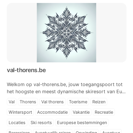
val-thorens.be
Welkom op val-thorens.be, jouw toegangspoort tot
het hoogste en meest dynamische skiresort van Eu...
Val
Thorens
Val thorens
Toerisme
Reizen
Wintersport
Accommodatie
Vakantie
Recreatie
Locaties
Ski resorts
Europese bestemmingen
Bergreizen
Avontuurlijk reizen
Opwinding
Avontuur