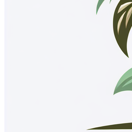
vandaag nog!
Mogelijke toepassingen
Virtuele Reisgids voor de Eilanden van België
Contact
Ontdek meer domeinen
islande.be kan dienen als een uitgebreide virtuele
reisgids voor alle eilanden die België te bieden heeft.
Van natuurreservaten tot historische locaties, deze
website kan reizigers helpen de verborgen parels van
België te ontdekken, compleet met reistips, fotogalerijen
en lokale verhalen.
Belgische Eilanden Fotografie Blog
Voor de fotografieliefhebbers kan islande.be een
platform bieden voor het delen van adembenemende
foto's van Belgische eilanden. Bezoekers kunnen hun
eigen foto's uploaden, deelnemen aan fotowedstrijden