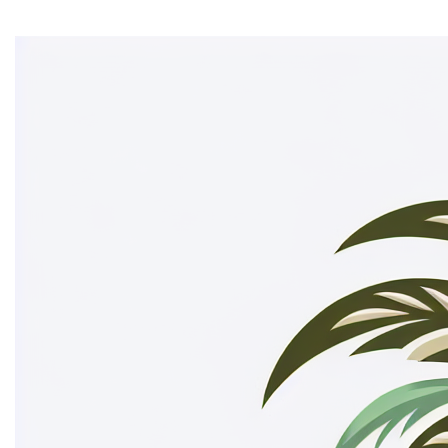
Home
Ontdek de mogelijkheden van islande.be!
Met deze
unieke domeinnaam kan je een exclusieve online
presence creëren. Denk aan een reisblog, een webshop
voor exotische producten, of een platform voor
duurzaam toerisme. Met
islande.be
sta je meteen op de
digitale kaart.
Claim jouw stukje internetparadijs